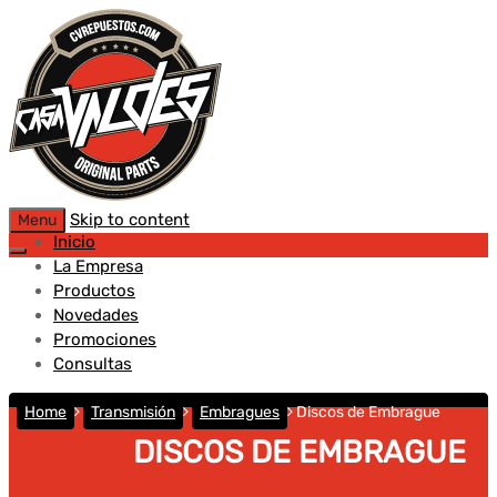
Skip to content
Menu
Inicio
La Empresa
Productos
Novedades
Promociones
Consultas
Home
Transmisión
Embragues
Discos de Embrague
DISCOS DE EMBRAGUE