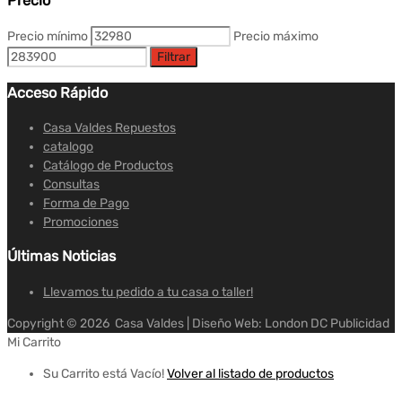
Precio
Precio mínimo
Precio máximo
Filtrar
Acceso Rápido
Casa Valdes Repuestos
catalogo
Catálogo de Productos
Consultas
Forma de Pago
Promociones
Últimas Noticias
Llevamos tu pedido a tu casa o taller!
Copyright ©
2026
Casa Valdes | Diseño Web: London DC Publicidad
Mi Carrito
Su Carrito está Vacío!
Volver al listado de productos