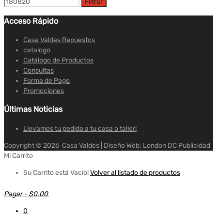
Filtrar
Acceso Rápido
Casa Valdes Repuestos
catalogo
Catálogo de Productos
Consultas
Forma de Pago
Promociones
Últimas Noticias
Llevamos tu pedido a tu casa o taller!
Copyright ©
2026
Casa Valdes | Diseño Web: London DC Publicidad
Mi Carrito
Su Carrito está Vacío!
Volver al listado de productos
Pagar
-
$0.00
0