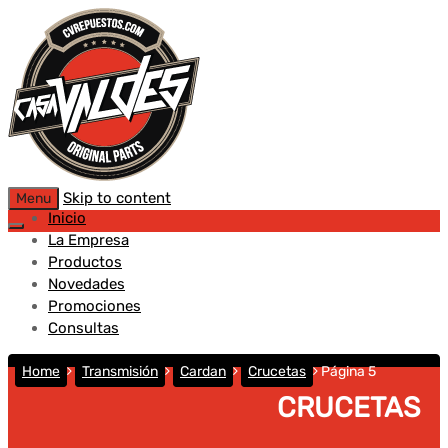
Skip to content
Menu
Inicio
La Empresa
Productos
Novedades
Promociones
Consultas
Home
Transmisión
Cardan
Crucetas
Página 5
CRUCETAS