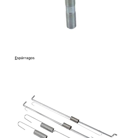
E
spárragos