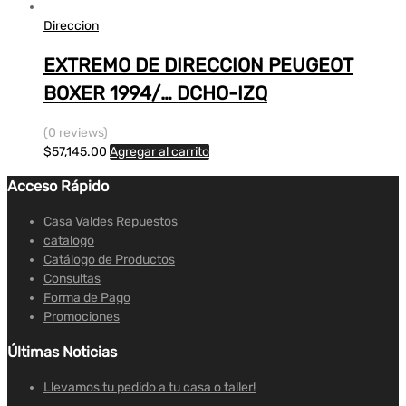
Direccion
EXTREMO DE DIRECCION PEUGEOT
BOXER 1994/… DCHO-IZQ
(0 reviews)
$
57,145.00
Agregar al carrito
Acceso Rápido
Casa Valdes Repuestos
catalogo
Catálogo de Productos
Consultas
Forma de Pago
Promociones
Últimas Noticias
Llevamos tu pedido a tu casa o taller!