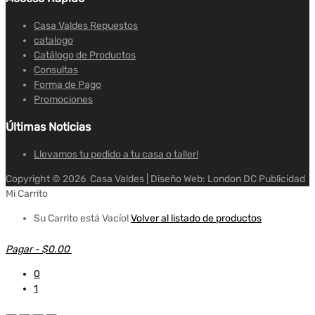
Casa Valdes Repuestos
catalogo
Catálogo de Productos
Consultas
Forma de Pago
Promociones
Últimas Noticias
Llevamos tu pedido a tu casa o taller!
Copyright ©
2026
Casa Valdes | Diseño Web: London DC Publicidad
Mi Carrito
Su Carrito está Vacío!
Volver al listado de productos
Pagar
-
$0.00
0
1