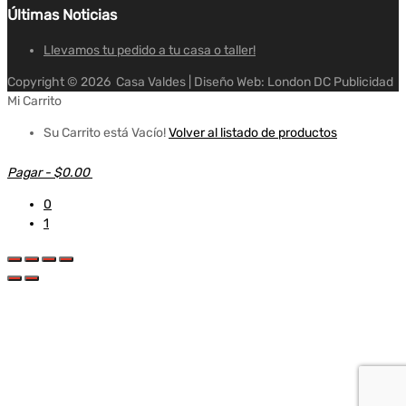
Últimas Noticias
Llevamos tu pedido a tu casa o taller!
Copyright ©
2026
Casa Valdes | Diseño Web: London DC Publicidad
Mi Carrito
Su Carrito está Vacío!
Volver al listado de productos
Pagar
-
$0.00
0
1