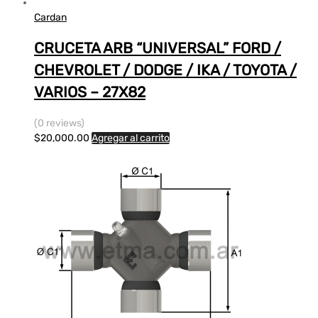
Cardan
CRUCETA ARB “UNIVERSAL” FORD /
CHEVROLET / DODGE / IKA / TOYOTA /
VARIOS – 27X82
(0 reviews)
$
20,000.00
Agregar al carrito