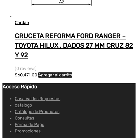
Cardan
CRUCETA REFORMA FORD RANGER –
TOYOTA HILUX , DADOS 27 MM CRUZ 82
Y 92
(0 reviews)
$
60,471.00
Agregar al carrito
Acceso Rápido
Casa Valdes Repuestos
catalogo
Catálogo de Productos
Consultas
Forma de Pago
Promociones