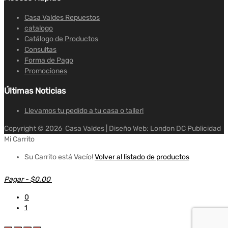
Casa Valdes Repuestos
catalogo
Catálogo de Productos
Consultas
Forma de Pago
Promociones
Últimas Noticias
Llevamos tu pedido a tu casa o taller!
Copyright ©
2026
Casa Valdes | Diseño Web: London DC Publicidad
Mi Carrito
Su Carrito está Vacío!
Volver al listado de productos
Pagar
-
$0.00
0
1