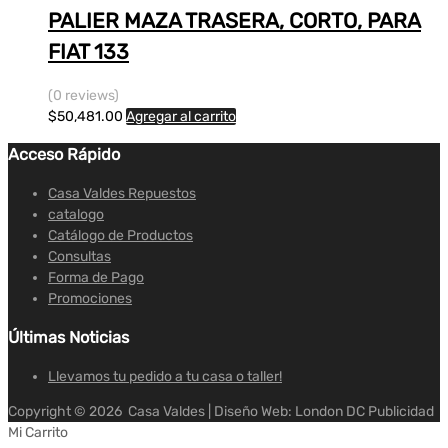
PALIER MAZA TRASERA, CORTO, PARA
FIAT 133
(0 reviews)
$
50,481.00
Agregar al carrito
Acceso Rápido
Casa Valdes Repuestos
catalogo
Catálogo de Productos
Consultas
Forma de Pago
Promociones
Últimas Noticias
Llevamos tu pedido a tu casa o taller!
Copyright ©
2026
Casa Valdes | Diseño Web: London DC Publicidad
Mi Carrito