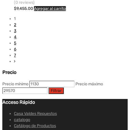
(0 reviews)
$
9,455.00
Agregar al carrito
1
2
3
4
5
6
7
Precio
Precio mínimo
Precio máximo
Filtrar
Acceso Rápido
Casa Valdes Repuestos
catalogo
Catálogo de Productos