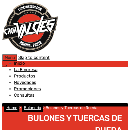
Skip to content
Menu
Inicio
La Empresa
Productos
Novedades
Promociones
Consultas
Home
Bulonería
Bulones y Tuercas de Rueda
BULONES Y TUERCAS DE