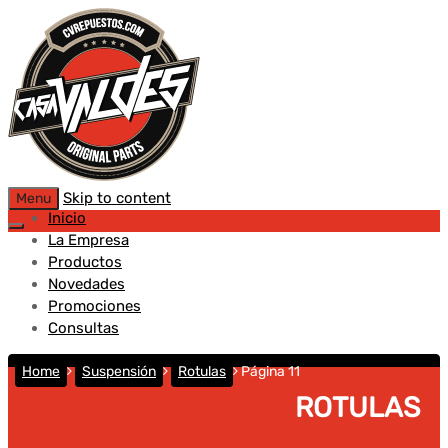
Skip to content
Menu
Inicio
La Empresa
Productos
Novedades
Promociones
Consultas
Home
Suspensión
Rotulas
Página 11
ROTULAS