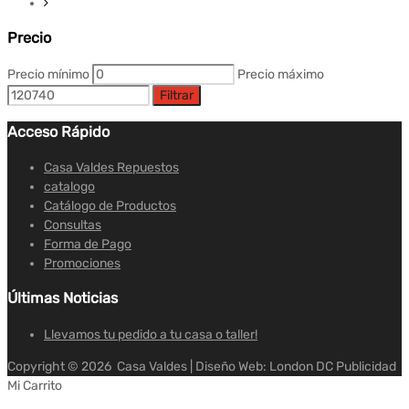
Precio
Precio mínimo
Precio máximo
Filtrar
Acceso Rápido
Casa Valdes Repuestos
catalogo
Catálogo de Productos
Consultas
Forma de Pago
Promociones
Últimas Noticias
Llevamos tu pedido a tu casa o taller!
Copyright ©
2026
Casa Valdes | Diseño Web: London DC Publicidad
Mi Carrito