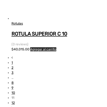
Rotulas
ROTULA SUPERIOR C 10
(0 reviews)
$
40,015.00
Agregar al carrito
1
2
3
…
8
9
10
11
12