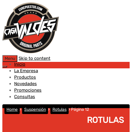
Skip to content
Menu
Inicio
La Empresa
Productos
Novedades
Promociones
Consultas
Home
Suspensión
Rotulas
Página 12
ROTULAS