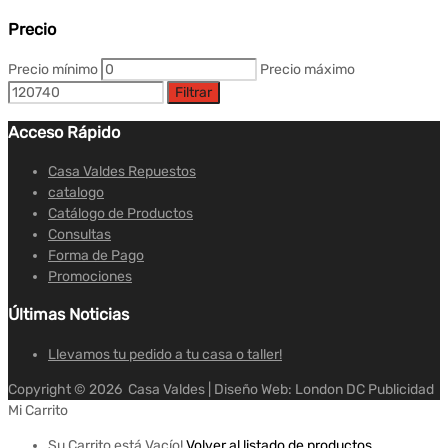
Precio
Precio mínimo
Precio máximo
Filtrar
Acceso Rápido
Casa Valdes Repuestos
catalogo
Catálogo de Productos
Consultas
Forma de Pago
Promociones
Últimas Noticias
Llevamos tu pedido a tu casa o taller!
Copyright ©
2026
Casa Valdes | Diseño Web: London DC Publicidad
Mi Carrito
Su Carrito está Vacío!
Volver al listado de productos