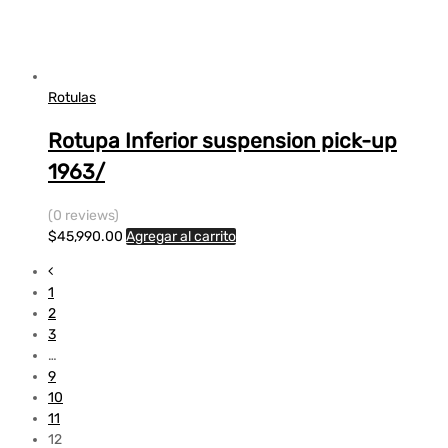
Rotulas
Rotupa Inferior suspension pick-up
1963/
(0 reviews)
$
45,990.00
Agregar al carrito
1
2
3
…
9
10
11
12